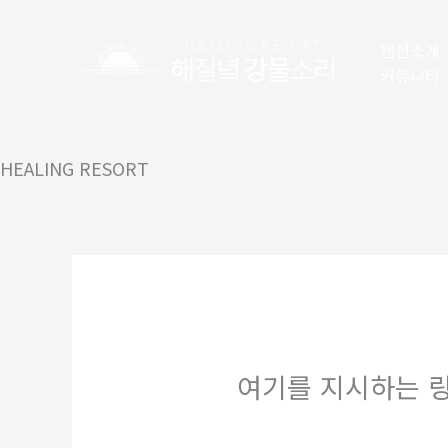
콘
텐
펜션소개
츠
커뮤니티
로
건
너
HEALING RESORT
뛰
기
여기를 지시하는 링