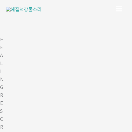
콘
텐
츠
로
건
H
너
E
뛰
A
기
L
I
N
G
R
E
S
O
R