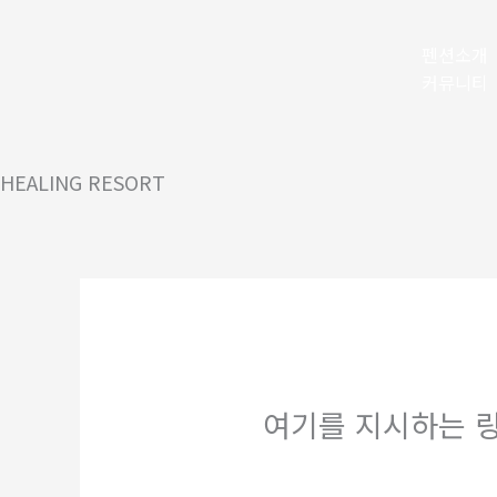
콘
텐
펜션소개
츠
커뮤니티
로
건
너
HEALING RESORT
뛰
기
여기를 지시하는 링